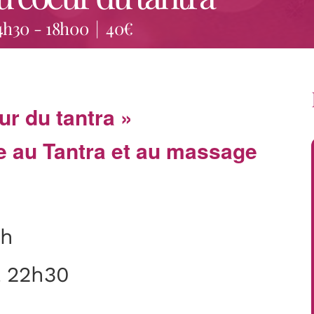
4h30
-
18h00
|
40€
ur du tantra »
e au Tantra et au massage
8h
à 22h30