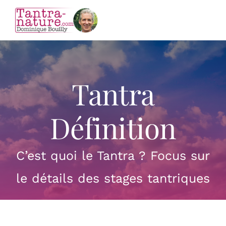
Passer
au
Tog
contenu
Nav
Accueil
Tantra
Mon parcours
Définition
Tantra
C’est quoi le Tantra ? Focus sur
Les séances Tantra
le détails des stages tantriques
Massage Holistique