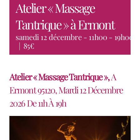
Actus
Atelier « Massage
Tantrique » à Ermont
Programmes
samedi 12 décembre - 11h00
-
19h00
Contact
|
85€
Atelier « Massage Tantrique »,
A
Ermont 95120, Mardi 12 Décembre
2026 De 11h À 19h